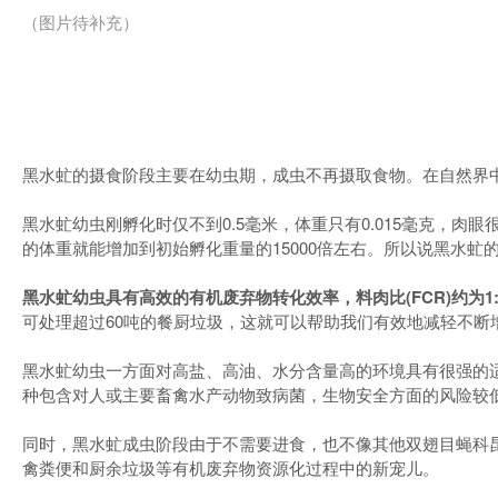
（图片待补充）
黑水虻的摄食阶段主要在幼虫期，成虫不再摄取食物。在自然界
黑水虻幼虫刚孵化时仅不到0.5毫米，体重只有0.015毫克，
的体重就能增加到初始孵化重量的15000倍左右。所以说黑水虻的
黑水虻幼虫具有高效的有机废弃物转化效率，料肉比(FCR)约为
可处理超过60吨的餐厨垃圾，这就可以帮助我们有效地减轻不
黑水虻幼虫一方面对高盐、高油、水分含量高的环境具有很强的
种包含对人或主要畜禽水产动物致病菌，生物安全方面的风险较
同时，黑水虻成虫阶段由于不需要进食，也不像其他双翅目蝇科
禽粪便和厨余垃圾等有机废弃物资源化过程中的新宠儿。