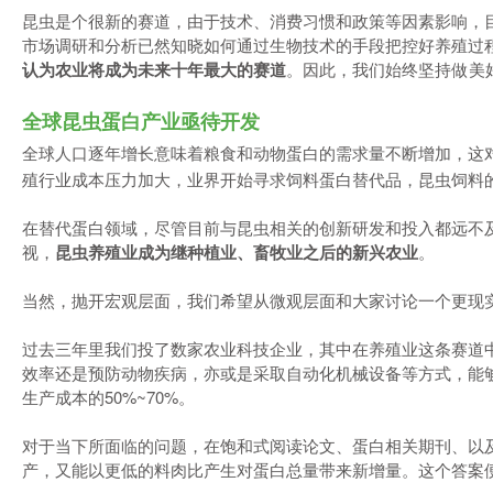
昆虫是个很新的赛道，由于技术、消费习惯和政策等因素影响，
市场调研和分析已然知晓如何通过生物技术的手段把控好养殖过
认为农业将成为未来十年最大的赛道
。因此，我们始终坚持
做美
全球昆虫蛋白产业亟待开发
全球人口逐年增长意味着粮食和动物蛋白的需求量不断增加，这
殖行业成本压力加大，业界开始寻求饲料蛋白替代品，昆虫饲料
在替代蛋白领域，尽管目前与昆虫相关的创新研发和投入都远不
视，
昆虫养殖业成为继种植业、畜牧业之后的新兴农业
。
当然，抛开宏观层面，我们希望从微观层面和大家讨论一个更现
过去三年里我们投了数家农业科技企业，其中在养殖业这条赛道
效率还是预防动物疾病，亦或是采取自动化机械设备等方式，能
生产成本的50%~70%。
对于当下所面临的问题，在饱和式阅读论文、蛋白相关期刊、以
产，又能以更低的料肉比产生对蛋白总量带来新增量。这个答案