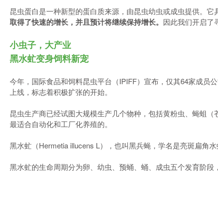
昆虫蛋白是一种新型的蛋白质来源，由昆虫幼虫或成虫提供。它
取得了快速的增长，并且预计将继续保持增长。
因此我们开启了
小虫子，大产业
黑水虻变身饲料新宠
今年，国际食品和饲料昆虫平台（IPIFF）宣布，仅其64家成
上线，标志着积极扩张的开始。
昆虫生产商已经试图大规模生产几个物种，包括黄粉虫、蝇蛆（苍蝇幼虫
最适合自动化和工厂化养殖的。
黑水虻（Hermetia illucens L），也叫黑兵蝇，学名是
黑水虻的生命周期分为卵、幼虫、预蛹、蛹、成虫五个发育阶段