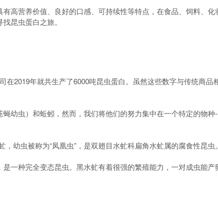
具有高营养价值、良好的口感、可持续性等特点，在食品、饲料、化
寻找昆虫蛋白之旅。
员公司在2019年就共生产了6000吨昆虫蛋白。虽然这些数字与传统
）和蚯蚓，然而，我们将他们的努力集中在一个特定的物种--黑水虻（H
亮斑扁角水虻，幼虫被称为“凤凰虫”，是双翅目水虻科扁角水虻属的腐食性昆虫
，是一种完全变态昆虫。黑水虻有着很强的繁殖能力，一对成虫能产