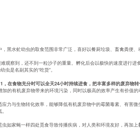
中，黑水虻幼虫的取食范围非常广泛，喜好以餐厨垃圾、畜禽粪便、
肉眼很难观察到，还不到一粒沙子的重量。孵化后会以极快的速度进行
幼虫是名副其实的“吃货”。
1:1，在食物充分时可以全天24小时持续进食，把丰富多样的废弃物
断增加的有机废弃物带来的环境污染，同时以极高的效率产生有价值的
适应力与生物转化效率，能够降低有机废弃物中的霉菌毒素、有害微
低。
昆虫如家蝇一样四处觅食导致传播疾病，对人类和环境友好，再加上