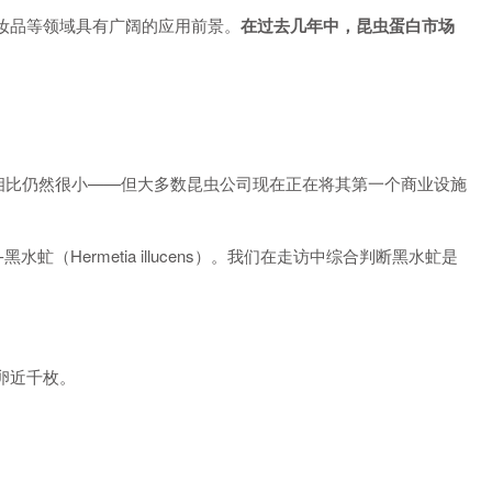
妆品等领域具有广阔的应用前景。
在过去几年中，昆虫蛋白市场
商品相比仍然很小——但大多数昆虫公司现在正在将其第一个商业设施
ermetia illucens）。我们在走访中综合判断黑水虻是
。
卵近千枚。