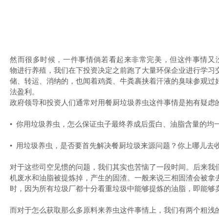
然而很多时候，一件事情倘若看起来非常完美，但这件事情又
物进行养殖，我们在下投资决定之前跑了大量环保企业进行学习
储、转运、消纳的，也闻着鸡粪、牛粪裹挟着汗液的臭味参观过
法盈利。
政府领导和投资人们通常对用餐厨垃圾养虫这件事情是抱有疑虑
• 你用垃圾养虫，怎么保证虫子最终养成后蛋白、油脂含量的
• 用垃圾养虫，是否要首先解决餐厨垃圾来源问题？你上哪儿去
对于这些司空见惯的问题，我们其实也苦恼了一段时间。后来我
机废水和油脂被提炼掉，产生的固渣。一般来说三相固渣会被拿
时，因为所有垃圾厂都十分看重垃圾中能够提炼的油脂，即能够
而对于怎么获取那么多原料来养虫这件事情上，我们有两个粗浅