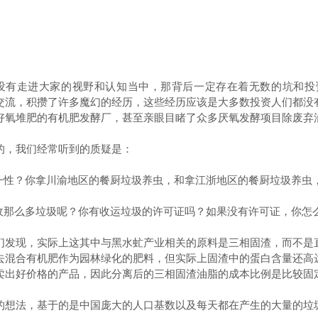
没有走进大家的视野和认知当中，那背后一定存在着无数的坑和投
交流，积攒了许多魔幻的经历，这些经历应该是大多数投资人们都没
好氧堆肥的有机肥发酵厂，甚至亲眼目睹了众多厌氧发酵项目除废弃
的，我们经常听到的质疑是：
均一性？你拿川渝地区的餐厨垃圾养虫，和拿江浙地区的餐厨垃圾养虫
收那么多垃圾呢？你有收运垃圾的许可证吗？如果没有许可证，你怎
们发现，实际上这其中与黑水虻产业相关的原料是三相固渣，而不是
去混合有机肥作为园林绿化的肥料，但实际上固渣中的蛋白含量还高达
卖出好价格的产品，因此分离后的三相固渣油脂的成本比例是比较固
的想法，基于的是中国庞大的人口基数以及每天都在产生的大量的垃