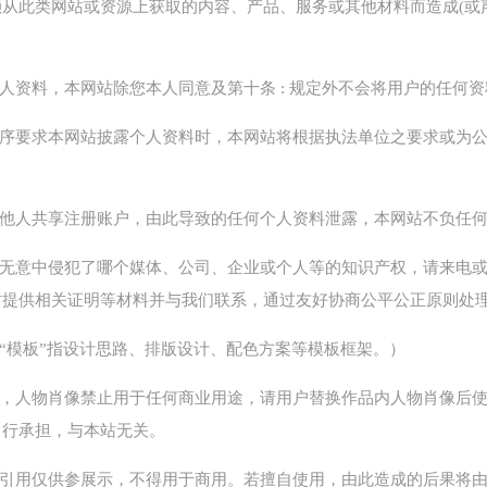
从此类网站或资源上获取的内容、产品、服务或其他材料而造成(或
个人资料，本网站除您本人同意及第十条 : 规定外不会将用户的任何
定程序要求本网站披露个人资料时，本网站将根据执法单位之要求或为
或与他人共享注册账户，由此导致的任何个人资料泄露，本网站不负任
，如无意中侵犯了哪个媒体、公司、企业或个人等的知识产权，请来电
时提供相关证明等材料并与我们联系，通过友好协商公平公正原则处
（“模板”指设计思路、排版设计、配色方案等模板框架。）
像权，人物肖像禁止用于任何商业用途，请用户替换作品内人物肖像后
自行承担，与本站无关。
字体引用仅供参展示，不得用于商用。若擅自使用，由此造成的后果将