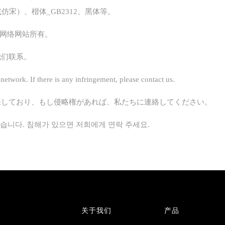
仿宋）、楷体_GB2312、黑体等。
枫网络网站所有。
我们联系。
 network. If there is any infringement, please contact us.
来しており、もし侵略権があれば、私たちに連絡してください。
있습니다. 침해가 있으면 저희에게 연락 주세요.
关于我们
产品