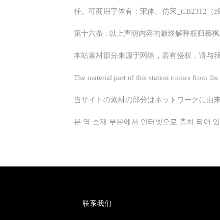
任。可商用字体有：宋体、仿宋_GB2312（或
第十六条 : 以上声明内容的最终解释权归慕
本站素材部分来源于网络，若有侵权，请与
The material part of this station comes from the
当サイトの素材の部分はネットワークに由
본 역 소재 부분에서 인터넷으로 출처 되어 
联系我们